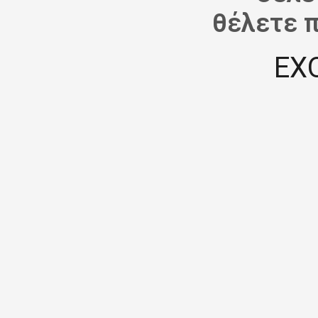
θέλετε 
ΕΧ