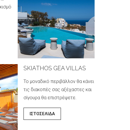
ικισμό
Κοντοχώρι, σ
αναπνοής από
των Φηρών
ΙΣΤΟΣΕΛΙΔ
SKIATHOS GEA VILLAS
ς
Το μοναδικό περιβάλλον θα κάνει
Φηρών,
τις διακοπές σας αξέχαστες και
νει
σίγουρα θα επιστρέψετε.
οπές
ΙΣΤΟΣΕΛΙΔΑ