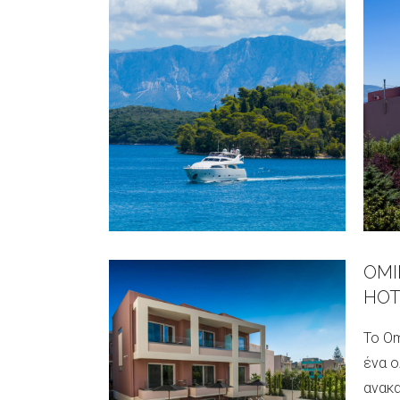
ROY
ΙΣ
Τοπο
παρα
Νυδρι
συνδυ
ζεστή
οικογ
Λευκ
νοιάζ
OMI
ΙΣ
HOT
Το Om
ένα ο
ανακα