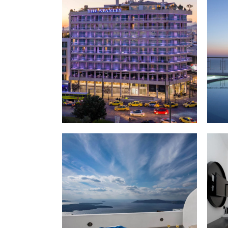
Το ξε
άνοιξ
έχει 
αθηνα
δεκαε
εξυπ
5 εκα
την α
SAI
ΙΣ
EXC
Stepp
Saint
into 
and t