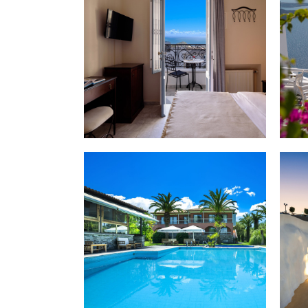
Σαντο
Φωλι
Πύργ
ΙΣ
HAN
RES
Ανακα
απόδρ
Resor
γοητε
χωρι