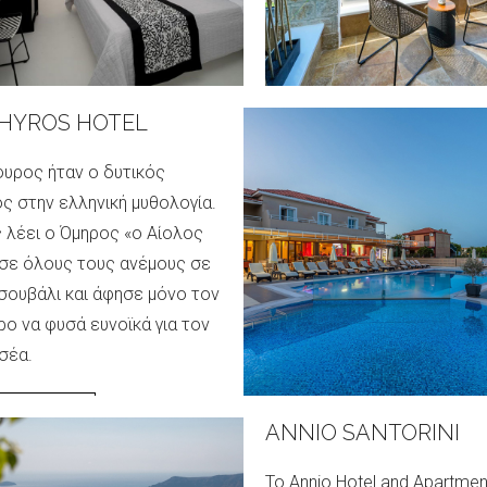
ini caldera’s rim.
WEBSITE
BSITE
HYROS HOTEL
υρος ήταν ο δυτικός
ς στην ελληνική μυθολογία.
λέει ο Όμηρος «ο Αίολος
σε όλους τους ανέμους σε
σουβάλι και άφησε μόνο τον
ο να φυσά ευνοϊκά για τον
σέα.
ΤΟΣΕΛΙΔΑ
O CONCEPT
ANNIO SANTORINI
 την ουσία της γοητείας της
Το Annio Hotel and Apartmen