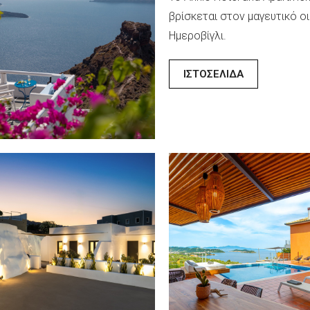
ρίνης στο Ikio Concept.
βρίσκεται στον μαγευτικό ο
ασμένο στην καρδιά του
Ημεροβίγλι.
ου
ΙΣΤΟΣΕΛΙΔΑ
ΤΟΣΕΛΙΔΑ
IOTI VILLAGE
TERRA VECCHIA
ORT
Μόλις μερικές εκατοντάδε
λύψτε την τέλεια
μέτρα από το κέντρο των 
αση στο Hanioti Village
το Terra Vecchia σας περιμέ
t, που βρίσκεται στο
για να απολαύσετε τις διακ
υτικό και παραδοσιακό
σας σε ένα ήρεμο και φιλικό
ό Χανιώτη στη χερσόνησο
περιβάλλον.