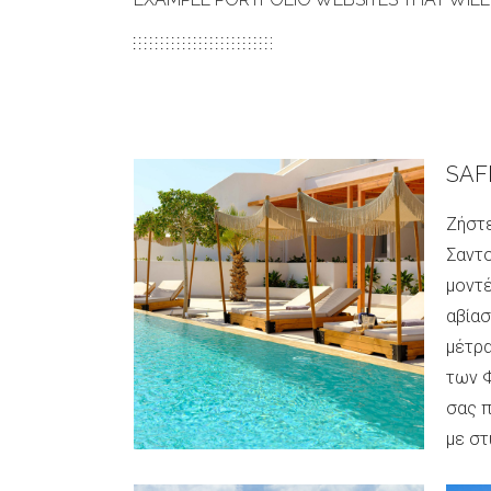
SAF
Ζήστε
Σαντο
μοντέ
αβίασ
μέτρ
των 
σας 
με στ
τέλει