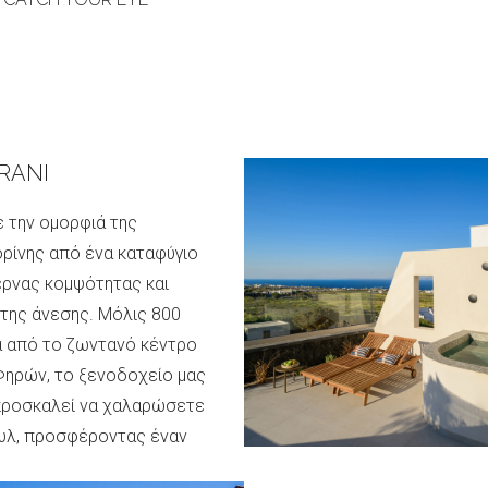
RANI
 την ομορφιά της
ρίνης από ένα καταφύγιο
ρνας κομψότητας και
της άνεσης. Μόλις 800
α από το ζωντανό κέντρο
Φηρών, το ξενοδοχείο μας
προσκαλεί να χαλαρώσετε
υλ, προσφέροντας έναν
ο συνδυασμό πολυτέλειας...