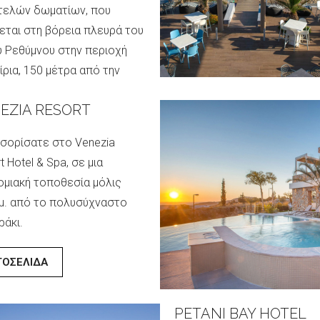
τελών δωματίων, που
εται στη βόρεια πλευρά του
 Ρεθύμνου στην περιοχή
ρια, 150 μέτρα από την
ία και 3 χιλιόμετρα από το
EZIA RESORT
ο της πόλης του Ρεθύμνου.
σορίσατε στο Venezia
ΤΟΣΕΛΙΔΑ
t Hotel & Spa, σε μια
μιακή τοποθεσία μόλις
μ. από το πολυσύχναστο
άκι.
ΤΟΣΕΛΙΔΑ
EL STANLEY ATHENS
PETANI BAY HOTEL