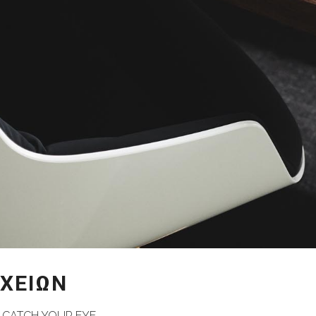
ΧΕΊΩΝ
L CATCH YOUR EYE