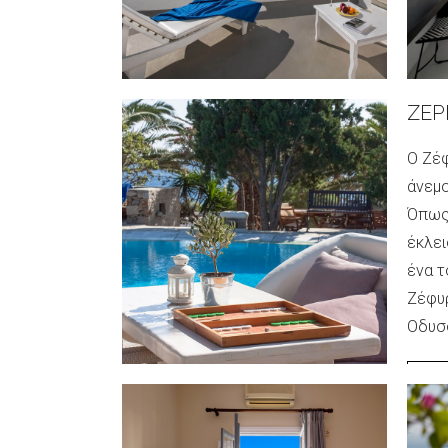
Santor
WE
ZEP
Ο Ζέφ
άνεμο
Όπως 
έκλει
ένα τ
Ζέφυρ
Οδυσ
ΙΣ
IKI
Ζήστε