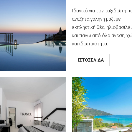
νοδοχείο The Stanley
Ιδανικό για τον ταξιδιώτη π
ε τον Μάιο του 1964 και
αναζητά γαλήνη μαζί με
υπηρετήσει ως σύμβολο του
εκπληκτική θέα, ηλιοβασιλέ
ϊκού τουρισμού για
και πάνω από όλα άνεση, χ
τίες , με το προνόμιο να
και ιδιωτικότητα.
ηρετεί περισσότερους από
τομμύρια ταξιδιώτες από
ΙΣΤΟΣΕΛΙΔΑ
ρχή της λειτουργείας του.
NT GEORGE
DIVELIA HOTEL
ΤΟΣΕΛΙΔΑ
LUSIVE
A beautiful complex of 19 r
ing through the doors of
and apartments with tradition
 George Exclusive complex
Cycladic Architecture and
the rays of the Aegean sun
sophisticated design
he expansive veranda on the