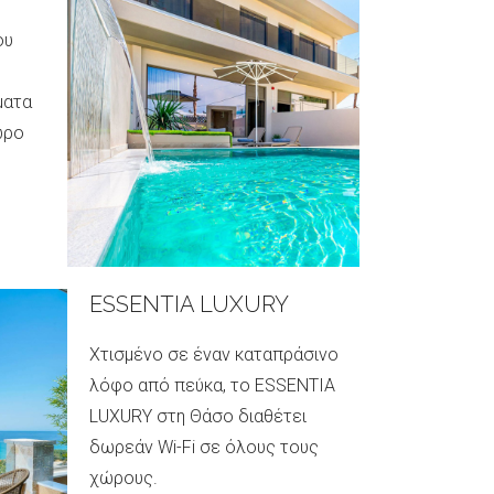
ου
Ανακαλύψτε μ
όαση στο Path
ματα
που βρίσκεται
ώρο
πολυσύχναστο
Φαληρακίου
ΙΣΤΟΣΕΛΙΔ
ESSENTIA LUXURY
ooms,
Χτισμένο σε έναν καταπράσινο
al
λόφο από πεύκα, το ESSENTIA
LUXURY στη Θάσο διαθέτει
δωρεάν Wi-Fi σε όλους τους
χώρους.