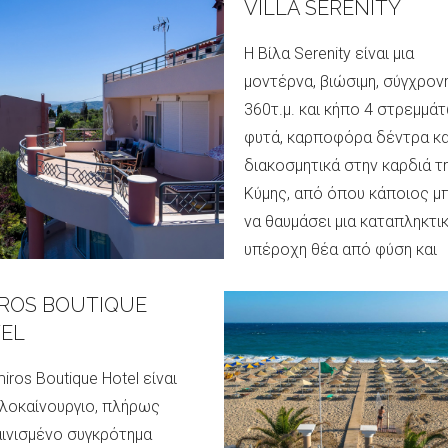
AL NIDRI
VILLA SERENITY
ΤΟΣΕΛΙΔΑ
θετημένο στο ζωντανό
Η Βίλα Serenity είναι μια
θαλάσσιο χωριό του
μοντέρνα, βιώσιμη, σύγχρον
ού, το Royal Nidri Collection
360τ.μ. και κήπο 4 στρεμμά
άζει άνεση, στυλ και τη
φυτά, καρποφόρα δέντρα κα
 ατμόσφαιρα μιας
διακοσμητικά στην καρδιά τ
ενειακής επιχείρησης στη
Κύμης, από όπου κάποιος μ
άδα που πραγματικά
να θαυμάσει μια καταπληκτικ
εται για κάθε επισκέπτη.
υπέροχη θέα από φύση και
θάλασσα
ROS BOUTIQUE
ΤΟΣΕΛΙΔΑ
EL
ΙΣΤΟΣΕΛΙΔΑ
iros Boutique Hotel είναι
λοκαίνουργιο, πλήρως
ινισμένο συγκρότημα